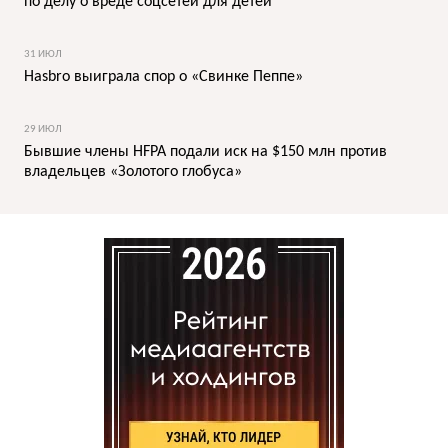
по делу о вреде соцсетей для детей
31 ИЮЛ
Hasbro выиграла спор о «Свинке Пеппе»
29 ИЮЛ
Бывшие члены HFPA подали иск на $150 млн против
владельцев «Золотого глобуса»