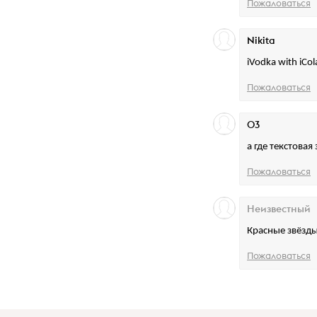
Пожаловаться
Nikita
iVodka with iCola
Пожаловаться
03
а где текстовая
Пожаловаться
Неизвестный
Красные звёзды
Пожаловаться