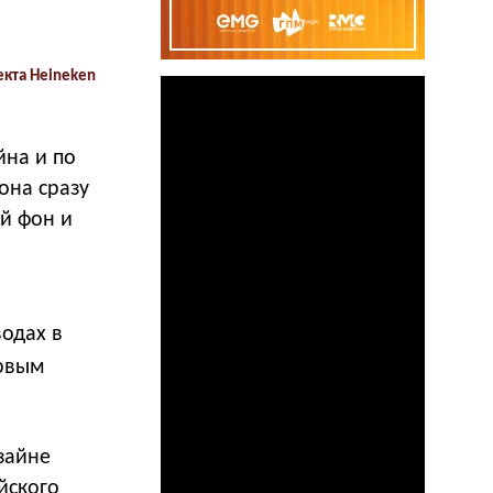
екта Heineken
йна и по
она сразу
й фон и
водах в
ервым
зайне
йского