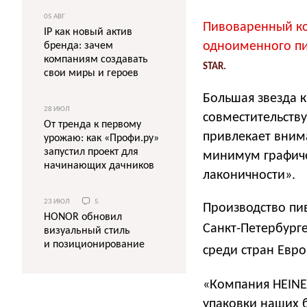
05 АВГ
Пивоваренный ко
IP как новый актив
одноименного п
бренда: зачем
компаниям создавать
STAR.
свои миры и героев
Большая звезда 
28 ИЮЛ
совместительству
От тренда к первому
привлекает вним
урожаю: как «Профи.ру»
запустил проект для
минимум графиче
начинающих дачников
лаконичности».
23 ИЮЛ
5
Производство пив
HONOR обновил
Санкт-Петербург
визуальный стиль
и позиционирование
среди стран Евр
«Компания HEINE
упаковки наших б