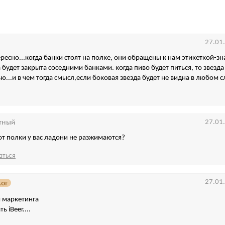
27.01
ресно...когда банки стоят на полке, они обращены к нам этикеткой-зн
 будет закрыта соседними банками. когда пиво будет питься, то звезда
ю...и в чем тогда смысл,если боковая звезда будет не видна в любом с
тный
27.01
от полки у вас ладони не разжимаются?
аться
лог
27.01
 маркетинга
 iBeer....