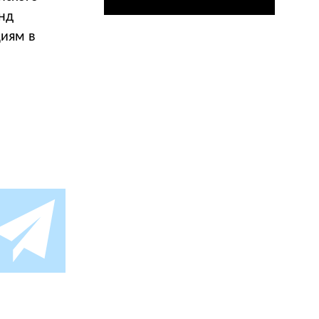
нд
циям в