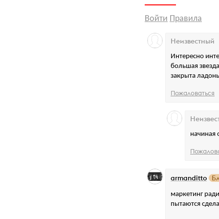
Войти
Правила
Неизвестный
Интересно инте
большая звезда
закрыта ладонь
Пожаловаться
Неизвес
начиная 
Пожалов
armanditto
Б
маркетинг ради
пытаются сделать