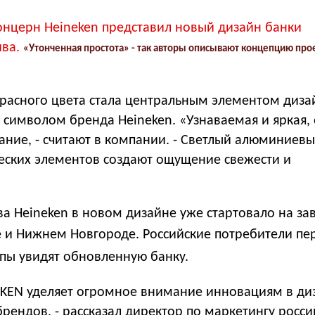
нцерн Heineken представил новый дизайн банки
ива.
«Утонченная простота» - так авторы описывают концепцию про
красного цвета стала центральным элементом диза
 символом бренда Heineken. «Узнаваемая и яркая, 
ание, - считают в компании. - Светлый алюминиевы
ских элементов создают ощущение свежести и
а Heineken в новом дизайне уже стартовало на за
е и Нижнем Новгороде. Р
оссийские потребители п
опы увидят обновленную банку.
KEN уделяет огромное внимание инновациям в ди
рендов, - рассказал директор по маркетингу росси