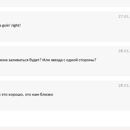
27.01
 goin' right!
28.01
 зона заливаться будет? Или звезда с одной стороны?
28.01
 это хорошо, это нам близко