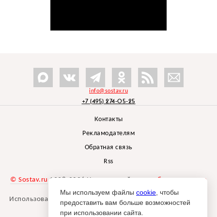
info@sostav.ru
+7 (495) 274-05-25
Контакты
Рекламодателям
Обратная связь
Rss
© Sostav.ru
1998-2026 Независимый проект
брендингового
агентства Depot
Мы используем файлы
cookie
, чтобы
Использование материалов Sostav.ru допустимо только при
предоставить вам больше возможностей
указании источника.
при использовании сайта.