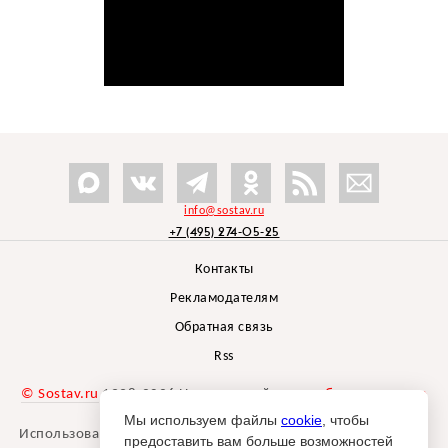
info@sostav.ru
+7 (495) 274-05-25
Контакты
Рекламодателям
Обратная связь
Rss
© Sostav.ru
1998-2026 Независимый проект
брендингового
агентства Depot
Мы используем файлы
cookie
, чтобы
Использование материалов Sostav.ru допустимо только при
предоставить вам больше возможностей