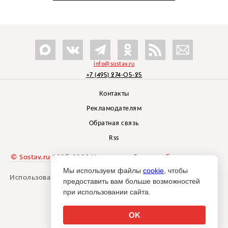
info@sostav.ru
+7 (495) 274-05-25
Контакты
Рекламодателям
Обратная связь
Rss
© Sostav.ru
1998-2026 Независимый проект
брендингового
агентства Depot
Мы используем файлы
cookie
, чтобы
Использование материалов Sostav.ru допустимо только при
предоставить вам больше возможностей
указании источника.
при использовании сайта.
Дизайн сайта -
Liqium
.
18+
OK