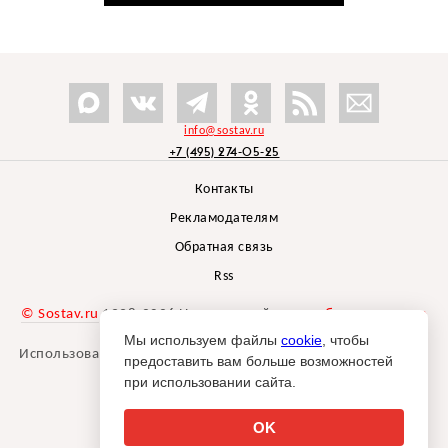
info@sostav.ru
+7 (495) 274-05-25
Контакты
Рекламодателям
Обратная связь
Rss
© Sostav.ru
1998-2026 Независимый проект
брендингового
агентства Depot
Мы используем файлы
cookie
, чтобы
Использование материалов Sostav.ru допустимо только при
предоставить вам больше возможностей
указании источника.
при использовании сайта.
Дизайн сайта -
Liqium
.
18+
OK