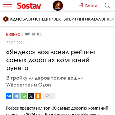
Войти
РАДИО
БЛОГИ
СПЕЦПРОЕКТЫ
РЕЙТИНГИ
КАТАЛОГ К
ФИНАНСЫ
БИЗНЕС
22.02.2024
«Яндекс» возглавил рейтинг
самых дорогих компаний
рунета
В тройку лидеров также вошли
Wildberries и Ozon
Forbes
представил
топ-30 самых дорогих компаний
рунета за 2024 год. Возглавил список «Яндекс»,