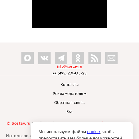
info@sostav.ru
+7 (495) 274-05-25
Контакты
Рекламодателям
Обратная связь
Rss
© Sostav.ru
1998-2026 Независимый проект
брендингового
агентства Depot
Мы используем файлы
cookie
, чтобы
Использование материалов Sostav.ru допустимо только при
предоставить вам больше возможностей