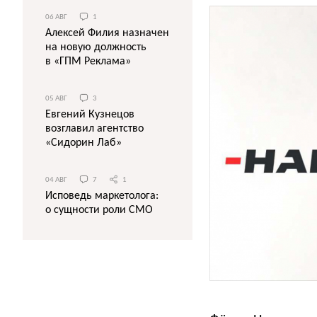
06 АВГ
1
Алексей Филия назначен
на новую должность
в «ГПМ Реклама»
05 АВГ
3
Евгений Кузнецов
возглавил агентство
«Сидорин Лаб»
04 АВГ
7
1
Исповедь маркетолога:
о сущности роли СМО