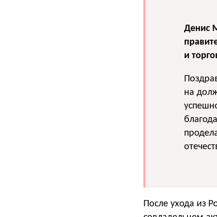
Денис 
правит
и торго
Поздра
на дол
успешн
благода
продела
отечест
После ухода из 