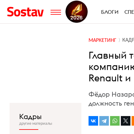
БЛОГИ
СП
КАД
МАРКЕТИНГ
Главный 
компанию
Renault и
Фёдор Назаро
должность ге
Кадры
другие материалы