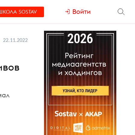
Войти
ШКОЛА
SOSTAV
22.11.2022
ивов
мал