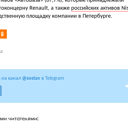
тивов «АвтоВаза» (67,7%), которые принадлежали
токонцерну Renault, а также
российских активов Ni
дственную площадку компании в Петербурге.
АЗ
 на канал
@sostav
в Telegram
ими читателями: