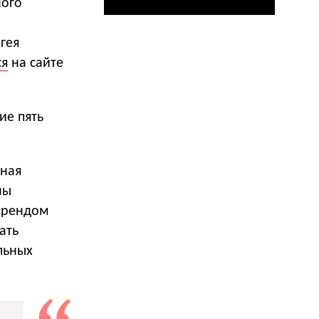
ного
гея
ся
на сайте
ие пять
иная
ны
 брендом
ать
льных