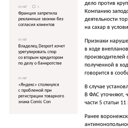
дело против кру
06 АВГ
1
Компанию заподо
Франция запретила
деятельности тор
рекламные звонки без
согласия клиентов
на сахар в услов
Признаки наруше
05 АВГ
Владелец Desport хочет
в ходе внеплано
урегулировать спор
производителей 
со вторым кредитором
по делу о банкротстве
полученной в хо
говорится в соо
05 АВГ
«Яндекс» столкнулся
В случае установ
с проблемой при
В ФАС уточняют, 
регистрации товарного
знака Comic Con
части 5 статьи 1
Ранее воронежс
антимонопольное 