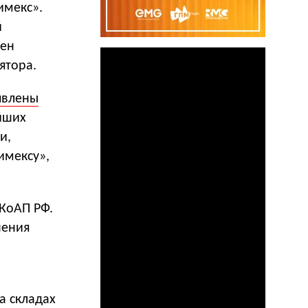
имекс».
й
цен
ятора.
явлены
йших
и,
имексу»,
 КоАП РФ.
шения
а складах