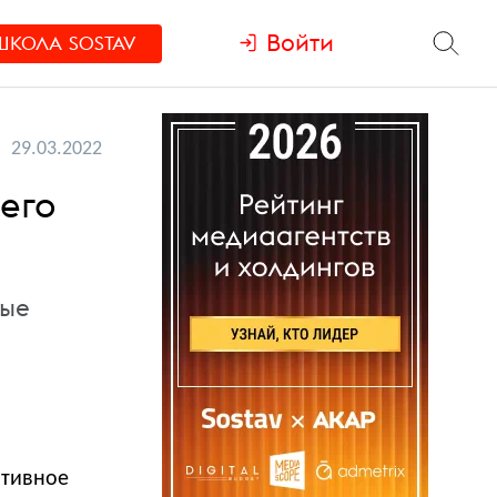
Войти
ШКОЛА
SOSTAV
29.03.2022
его
рые
ативное