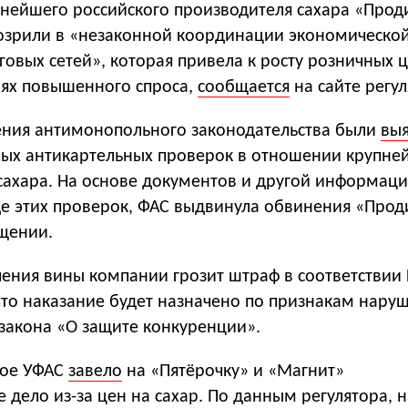
пнейшего российского производителя сахара «Прод
зрили в «незаконной координации экономическо
говых сетей», которая привела к росту розничных 
иях повышенного спроса,
сообщается
на сайте регул
ния антимонопольного законодательства были
вы
вых антикартельных проверок в отношении крупне
сахара. На основе документов и другой информаци
де этих проверок, ФАС выдвинула обвинения «Прод
бщении.
ления вины компании грозит штраф в соответствии
что наказание будет назначено по признакам нару
1 закона «О защите конкуренции».
кое УФАС
завело
на «Пятёрочку» и «Магнит»
дело из-за цен на сахар. По данным регулятора, н