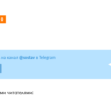
 на канал
@sostav
в Telegram
ими читателями: