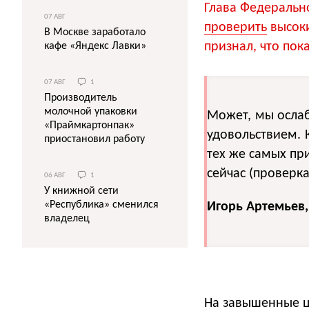
Глава Федеральн
07 АВГ
проверить
высоки
В Москве заработало
признал, что пок
кафе «Яндекс Лавки»
07 АВГ
1
Производитель
молочной упаковки
Может, мы ослаб
«Праймкартонпак»
удовольствием. 
приостановил работу
тех же самых при
сейчас (проверк
06 АВГ
1
У книжной сети
«Республика» сменился
Игорь Артемьев,
владелец
На завышенные ц