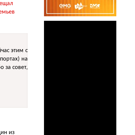
бещал
темьев
час этим с
портах) на
о за совет,
ин из