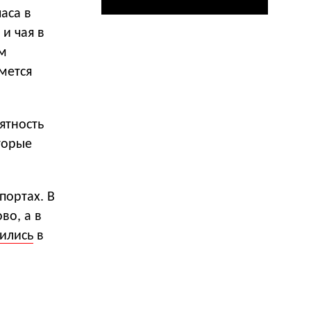
аса в
и чая в
ом
мется
ятность
торые
портах. В
во, а в
ились
в