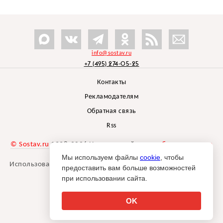
info@sostav.ru
+7 (495) 274-05-25
Контакты
Рекламодателям
Обратная связь
Rss
© Sostav.ru
1998-2026 Независимый проект
брендингового
агентства Depot
Мы используем файлы
cookie
, чтобы
Использование материалов Sostav.ru допустимо только при
предоставить вам больше возможностей
указании источника.
при использовании сайта.
Дизайн сайта -
Liqium
.
18+
OK