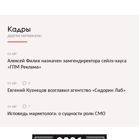
Кадры
другие материалы
06 АВГ
Алексей Филия назначен замгендиректора сейлз-хауса
«ГПМ Реклама»
05 АВГ
3
Евгений Кузнецов возглавил агентство «Сидорин Лаб»
04 АВГ
7
Исповедь маркетолога: о сущности роли СМО