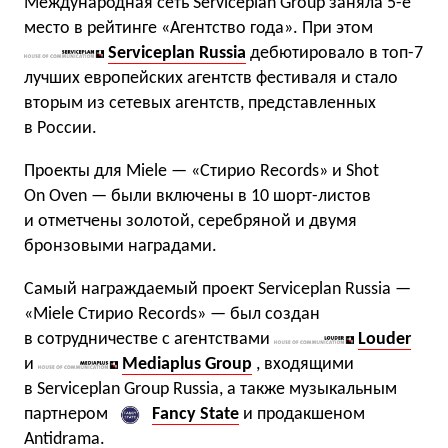
Международная сеть Serviceplan Group заняла 5-е
место в рейтинге «Агентство года». При этом
Serviceplan Russia
дебютировало в топ-7
лучших европейских агентств фестиваля и стало
вторым из сетевых агентств, представленных
в России.
Проекты для Miele — «Стирио Records» и Shot
On Oven — были включены в 10 шорт-листов
и отметчены золотой, серебряной и двумя
бронзовыми наградами.
Самый награждаемый проект Serviceplan Russia —
«Miele Стирио Records» — был создан
в сотрудничестве с агентствами
Louder
и
Mediaplus Group
, входящими
в Serviceplan Group Russia, а также музыкальным
партнером
Fancy State
и продакшеном
Antidrama.