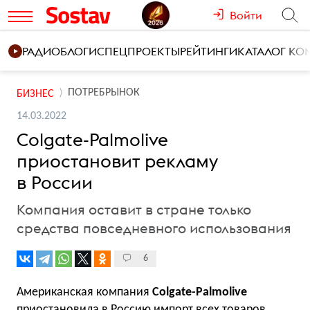
Войти
РАДИО
БЛОГИ
СПЕЦПРОЕКТЫ
РЕЙТИНГИ
КАТАЛОГ К
ПОТРЕБРЫНОК
БИЗНЕС
14.03.2022
Colgate-Palmolive
приостановит рекламу
в России
Компания оставит в стране только
средства повседневного использования
6
Американская компания
Colgate-Palmolive
приостановила
в Россию импорт всех товаров,