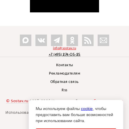
info@sostav.ru
+7 (495) 274-05-25
Контакты
Рекламодателям
Обратная связь
Rss
© Sostav.ru
1998-2026 Независимый проект
брендингового
агентства Depot
Мы используем файлы
cookie
, чтобы
Использование материалов Sostav.ru допустимо только при
предоставить вам больше возможностей
указании источника.
при использовании сайта.
Дизайн сайта -
Liqium
.