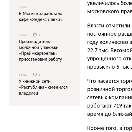
увеличилось боле
07 АВГ
московского прав
В Москве заработало
кафе «Яндекс Лавки»
Власти отметили,
постоянное расши
07 АВГ
1
году количество 
Производитель
молочной упаковки
22,7 тыс. Весом
«Праймкартонпак»
упрощенного отк
приостановил работу
превысило 5 тыс.
06 АВГ
1
Что касается тор
У книжной сети
«Республика» сменился
розничной торгов
владелец
сетевых компаний
работают 719 так
время до ближайш
Кроме того, в го