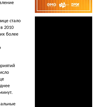
явление
лице стало
 в 2010
 их более
о
приятий
Число
це
еднее
минут.
нальные