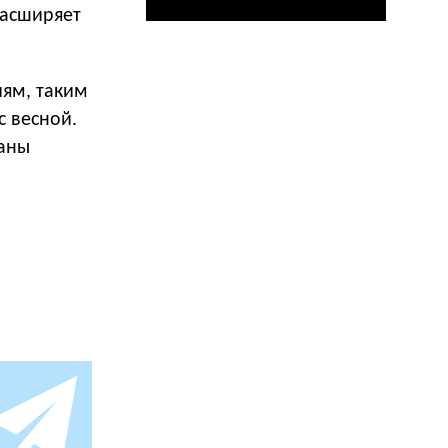
расширяет
иям, таким
с весной.
раны