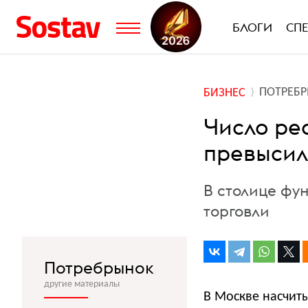
БЛОГИ
СП
ПОТРЕБ
БИЗНЕС
Число ре
превысил
В столице фу
торговли
Потребрынок
другие материалы
В Москве насчиты