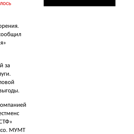
лось
орения.
 сообщил
ия»
й за
уги.
еловой
выгоды.
 компанией
естменс
-СТФ»
acco. МУМТ