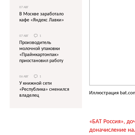
07 АВГ
В Москве заработало
кафе «Яндекс Лавки»
07 АВГ
1
Производитель
молочной упаковки
«Праймкартонпак»
приостановил работу
06 АВГ
1
У книжной сети
«Республика» сменился
Иллюстрация bat.co
владелец
«БАТ Россия», до
доначисление на