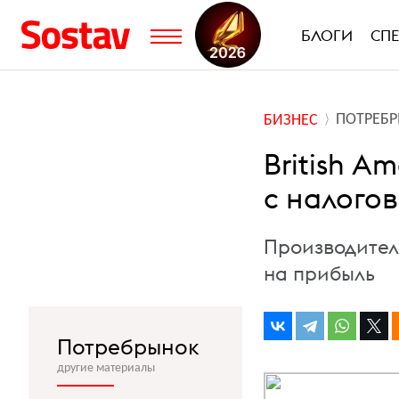
БЛОГИ
СП
ПОТРЕБ
БИЗНЕС
British A
с налого
Производител
на прибыль
Потребрынок
другие материалы