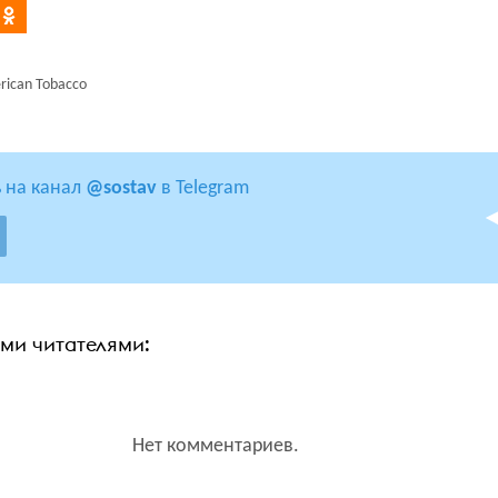
erican Tobacco
 на канал
@sostav
в Telegram
ими читателями:
Нет комментариев.