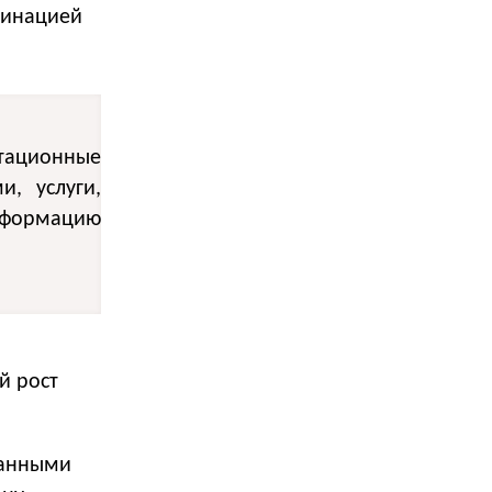
динацией
ьтационные
, услуги,
информацию
а
й рост
занными