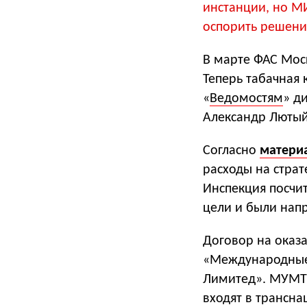
инстанции, но М
оспорить решени
В марте ФАС Моск
Теперь табачная
«
Ведомостям
» д
Александр Лютый
Согласно
матери
расходы на страт
Инспекция посчи
цели и были нап
Договор на оказ
«Международные 
Лимитед». МУМТ 
входят в трансна