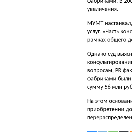
фабриками. В 200
увеличения.
МУМТ настаивал,
услуг. «Часть ко
рамках общего до
Однако суд выяс
консультировани
вопросам, PR фак
фабриками были 
сумму 56 млн ру
На этом основани
приобретении до
перераспределен