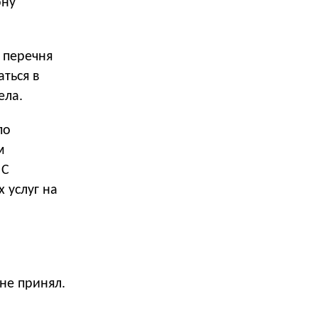
ону
 перечня
аться в
ела.
по
м
 С
 услуг на
не принял.