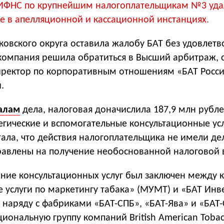
ИФНС по крупнейшим налогоплательщикам №3 уда
е в апелляционной и кассационной инстанциях.
овского округа оставила жалобу БАТ без удовлетв
 компания решила обратиться в Высший арбитраж,
иректор по корпоративным отношениям «БАТ Росс
.
алам
дела, налоговая доначислила 187,9 млн рубле
егические и вспомогательные консультационные усл
тала, что действия налогоплательщика не имели д
равлены на получение необоснованной налоговой 
ание консультационных услуг был заключен между
услуги по маркетингу табака» (МУМТ) и «БАТ Инв
наряду с фабриками «БАТ-СПБ», «БАТ-Ява» и «БАТ
циональную группу компаний British American Tob