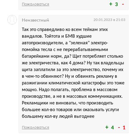
Пожаловаться
3
Неизвестный
20.01.2023 в 21:03
Так это справедливо ко всем тейкам этих
вандалов. Тойтота и БМВ худшие
автопроизводители, а "зеленая" электро-
помойка тесла с не перерабатываемыми
батарейками норм, да? Щит потребляет столько
же электричества, как 4 дома? Ну так владельцы
щита заплатили за это электричество, почему их
в чем-то обвиняют? Ну и обвинять рекламу в
разжигании климатической катастрофы это тоже
мощно. Надо полагать, проблема в массовом
производстве, а не в массовых коммуникациях.
Рекламщики не виноваты, что производить
большее кол-во товаров или оказывать услуги
большему кол-ву людей выгоднее
Пожаловаться
4
1