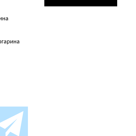
ина
ргарина