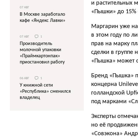
и растительных м
07 АВГ
«Пышки» до 15% 
В Москве заработало
кафе «Яндекс Лавки»
Маргарин уже на
в этом году по 
07 АВГ
1
прав на марку пл
Производитель
молочной упаковки
сделки в группе 
«Праймкартонпак»
«Пышка» может о
приостановил работу
Бренд «Пышка» по
06 АВГ
1
концерна Unileve
У книжной сети
«Республика» сменился
голландской Upfi
владелец
под марками «Сл
Эксперты отмеча
но её продвижен
«Совэкона» Андре