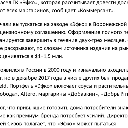
асел ГК «Эфко», которая рассчитывает довести дол
от всех маргаринов, сообщает «Коммерсант».
чали выпускаться на заводе «Эфко» в Воронежской
лицензионному соглашению. Оформление полного п
анируется завершить в течение двух-трех месяцев.
не раскрывают, по словам источника издания на ры
цениваться в $1−1,5 млн.
явился в России в 2000 году и изначально входил 
r, но в декабре 2017 года в числе других был прода
eld. Портфель «Эфко» включает соусы и растительн
обода», Altero, маргарины «Добавкин», «Добрый п
ют, что привыкшие готовить дома потребители знаю
ие как премиум-бренда потребует усилий. Директ
й Сизов полагает, что «Эфко» может пытаться