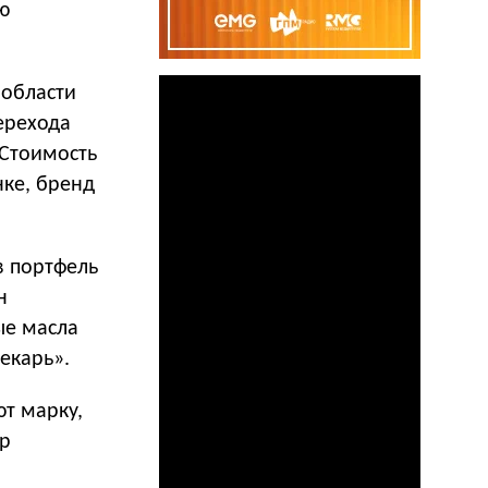
ю
 области
ерехода
 Стоимость
нке, бренд
в портфель
н
ые масла
екарь».
т марку,
ор