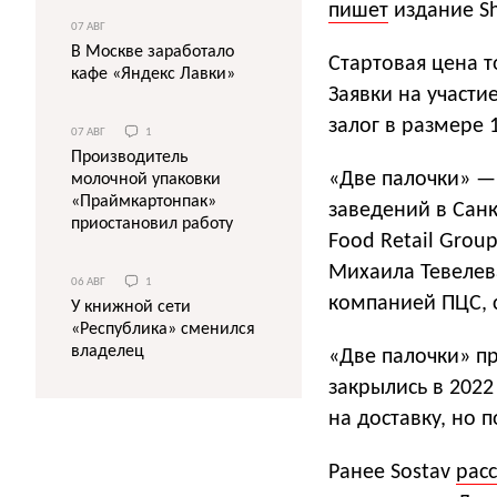
пишет
издание Sh
07 АВГ
В Москве заработало
Стартовая цена т
кафе «Яндекс Лавки»
Заявки на участи
залог в размере 
07 АВГ
1
Производитель
«Две палочки» — 
молочной упаковки
«Праймкартонпак»
заведений в Санк
приостановил работу
Food Retail Group
Михаила Тевелев
06 АВГ
1
компанией ПЦС, с
У книжной сети
«Республика» сменился
владелец
«Две палочки»
пр
закрылись в 2022
на доставку, но 
Ранее Sostav
рас