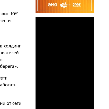
авит 10%.
нести
 в холдинг
нователей
ны
берега».
сети
работать
и от сети