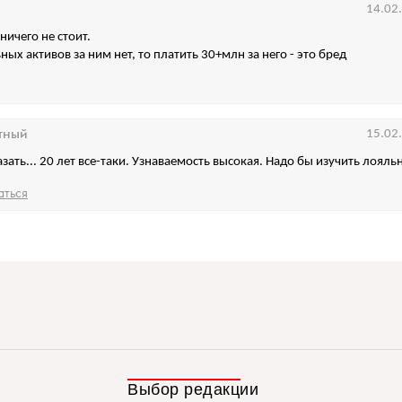
14.02
ничего не стоит.
ых активов за ним нет, то платить 30+млн за него - это бред
тный
15.02
азать... 20 лет все-таки. Узнаваемость высокая. Надо бы изучить лояль
аться
Выбор редакции