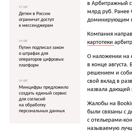
в Арбитражный с
07 АВГ
млрд руб. Ранее
Детям в России
доминирующим по
ограничат доступ
к мессенджерам
Компания направ
04 АВГ
картотеки
арбитр
Путин подписал закон
о штрафах для
О наложении на с
операторов цифровых
в конце августа.
платформ
решением и собир
свой вклад в раз
04 АВГ
Минцифры предложило
назвала дающей 
создать единый сервис
для согласий
Жалобы на Book
на обработку
персональных данных
были связаны с 
с отельерами-кон
называемую лучш