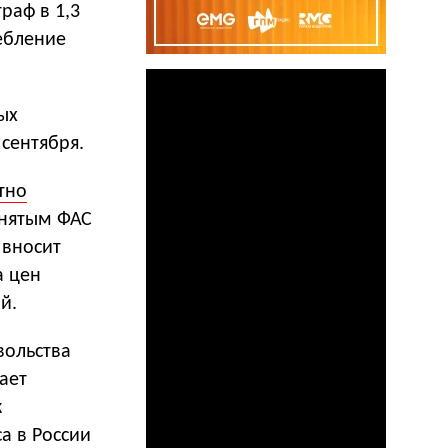
раф в 1,3
ебление
ых
 сентября.
тно
инятым ФАС
 вносит
а цен
й.
вольства
ает
к
а в России