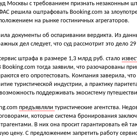
уд Москвы с требованием признать незаконным шт
 ФАС решила оштрафовать Booking.com за злоупотр
ложением на рынке гостиничных агрегаторов.
ила документы об оспаривании вердикта. Из данн
ажных дел следует, что суд рассмотрит это дело 29
ервис штрафа в размере 1,3 млрд руб. стало
извес
 В Booking.com тогда заявили, что разочарованы пр
аются его опротестовать. Компания заверила, что
витие туристической индустрии, а практику паритет
возможность поддерживать экосистему путешестви
ing.сom
предъявляли
туристические агентства. Недо
договорами, которые система бронирования заключ
трагентами. В них она просит гарантировать ей та
ую цену. С предложением запретить работу сервис