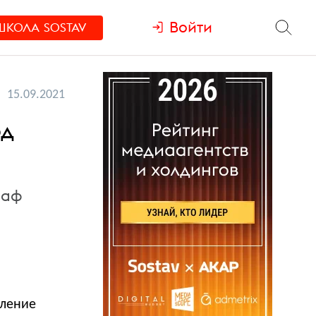
Войти
ШКОЛА
SOSTAV
15.09.2021
рд
раф
вление