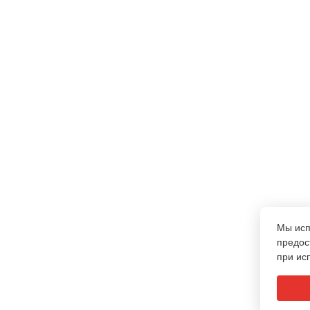
Мы ис
предос
при ис