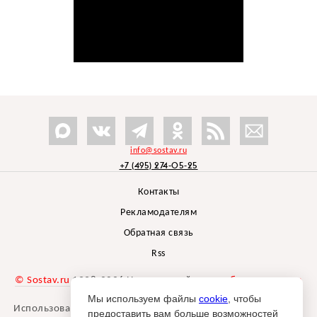
info@sostav.ru
+7 (495) 274-05-25
Контакты
Рекламодателям
Обратная связь
Rss
© Sostav.ru
1998-2026 Независимый проект
брендингового
агентства Depot
Мы используем файлы
cookie
, чтобы
Использование материалов Sostav.ru допустимо только при
предоставить вам больше возможностей