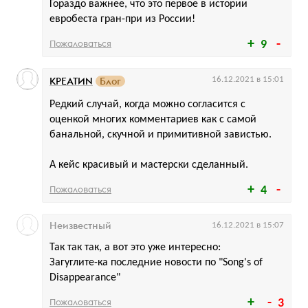
Гораздо важнее, что это первое в истории
евробеста гран-при из России!
Пожаловаться
9
КРЕАТИN
Блог
16.12.2021 в 15:01
Редкий случай, когда можно согласится с
оценкой многих комментариев как с самой
банальной, скучной и примитивной завистью.
А кейс красивый и мастерски сделанный.
Пожаловаться
4
Неизвестный
16.12.2021 в 15:07
Так так так, а вот это уже интересно:
Загуглите-ка последние новости по "Song's of
Disappearance"
Пожаловаться
3