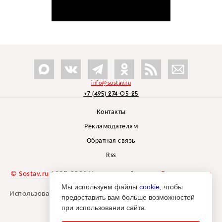
info@sostav.ru
+7 (495) 274-05-25
Контакты
Рекламодателям
Обратная связь
Rss
© Sostav.ru
1998-2026 Независимый проект
брендингового
агентства Depot
Мы используем файлы
cookie
, чтобы
Использование материалов Sostav.ru допустимо только при
предоставить вам больше возможностей
указании источника.
при использовании сайта.
Дизайн сайта -
Liqium
.