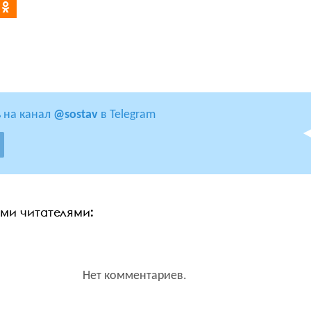
 на канал
@sostav
в Telegram
ими читателями:
Нет комментариев.