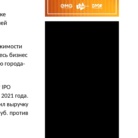
ке
лей
ижимости
есь бизнес
ю города-
 IPO
 2021 года.
ил выручку
руб. против