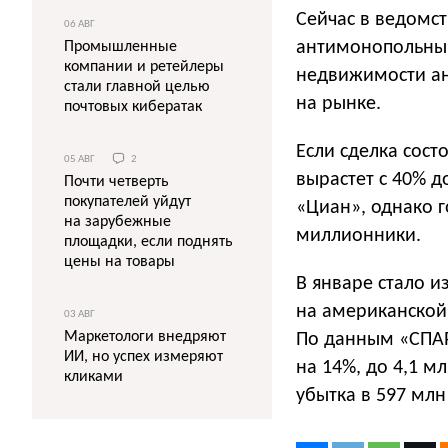
Сейчас в ведомст
06 АВГ
антимонопольный
Промышленные
компании и ретейлеры
недвижимости ан
стали главной целью
на рынке.
почтовых кибератак
Если сделка сост
05 АВГ
2
вырастет с 40% д
Почти четверть
покупателей уйдут
«Циан», однако г
на зарубежные
миллионники.
площадки, если поднять
цены на товары
В январе стало и
на американской
03 АВГ
Маркетологи внедряют
По данным «СПАР
ИИ, но успех измеряют
на 14%, до 4,1 м
кликами
убытка в 597 млн