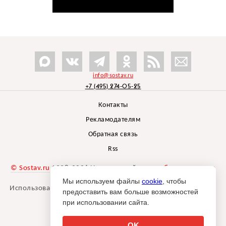
info@sostav.ru
+7 (495) 274-05-25
Контакты
Рекламодателям
Обратная связь
Rss
© Sostav.ru
1998-2026 Независимый проект
брендингового
агентства Depot
Мы используем файлы
cookie
, чтобы
Использование материалов Sostav.ru допустимо только при
предоставить вам больше возможностей
указании источника.
при использовании сайта.
Дизайн сайта -
Liqium
.
18+
OK