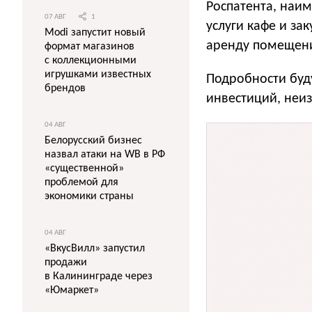
Роспатента, наи
07 АВГ
1
услуги кафе и за
Modi запустит новый
аренду помещен
формат магазинов
с коллекционными
игрушками известных
Подробности буд
брендов
инвестиций, неи
04 АВГ
Белорусский бизнес
назвал атаки на WB в РФ
«существенной»
проблемой для
экономики страны
04 АВГ
«ВкусВилл» запустил
продажи
в Калининграде через
«Юмаркет»