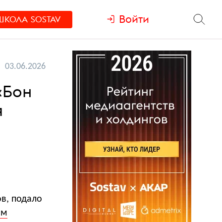
Войти
ШКОЛА
SOSTAV
03.06.2026
«Бон
я
в, подало
ым