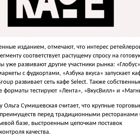
енные изданием, отмечают, что интерес ретейлеро
егменту соответствует растущему спросу на готовую
ы уже развивают другие участники рынка: «Глобус
аркеты с фудкортами, «Азбука вкуса» запускает ка
Group развивает сеть кафе Select. Также собственны
е форматы тестируют «Лента», «ВкусВилл» и «Магн
y Ольга Сумишевская считает, что крупные торговы
преимуществ перед традиционными ресторанами 
ьевой базе, выстроенным цепочкам поставок
контроля качества.