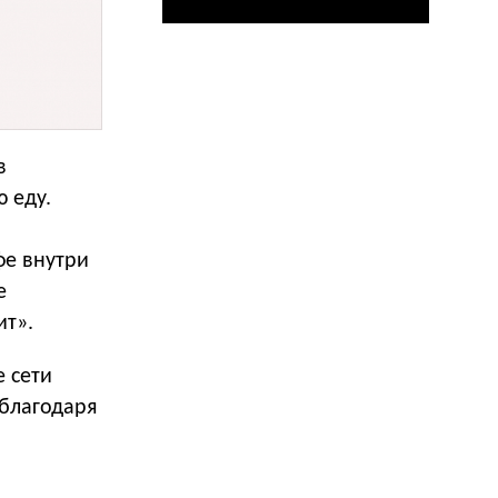
в
 еду.
»
фе внутри
е
ит».
е сети
благодаря