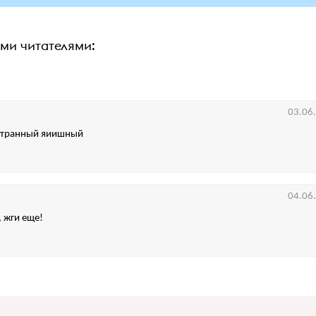
ими читателями:
03.06
 странный яиишный
04.06
, жги еще!