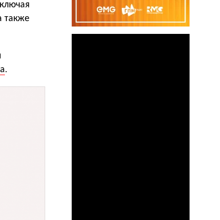
включая
а также
м
ла
.