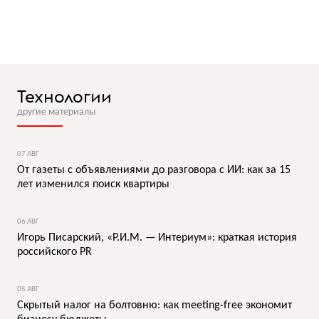
Технологии
другие материалы
07 АВГ
От газеты с объявлениями до разговора с ИИ: как за 15
лет изменился поиск квартиры
06 АВГ
Игорь Писарский, «Р.И.М. — Интериум»: краткая история
российского PR
05 АВГ
Скрытый налог на болтовню: как meeting-free экономит