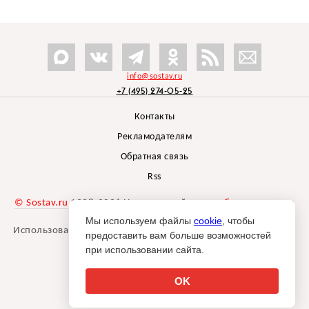
info@sostav.ru
+7 (495) 274-05-25
Контакты
Рекламодателям
Обратная связь
Rss
© Sostav.ru
1998-2026 Независимый проект
брендингового
агентства Depot
Мы используем файлы
cookie
, чтобы
Использование материалов Sostav.ru допустимо только при
предоставить вам больше возможностей
указании источника.
при использовании сайта.
Дизайн сайта -
Liqium
.
18+
OK