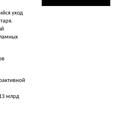
йся уход
таря.
ый
кламных
ов
рактивной
13 млрд