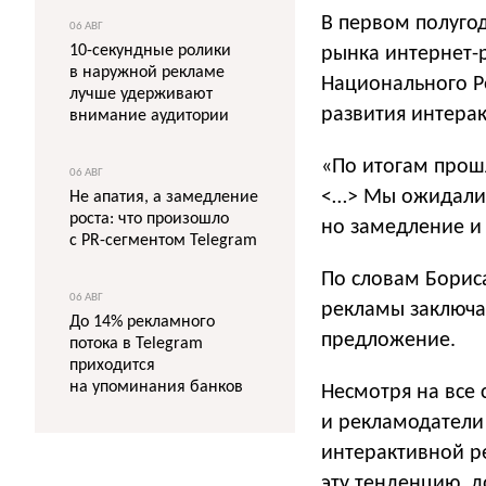
В первом полуго
06 АВГ
10-секундные ролики
рынка интернет-
в наружной рекламе
Национального Р
лучше удерживают
развития интера
внимание аудитории
«По итогам прош
06 АВГ
<…> Мы ожидали в
Не апатия, а замедление
роста: что произошло
но замедление и
с PR-сегментом Telegram
По словам Борис
06 АВГ
рекламы заключа
До 14% рекламного
предложение.
потока в Telegram
приходится
на упоминания банков
Несмотря на все 
и рекламодатели
интерактивной р
эту тенденцию, д