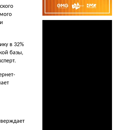
ского
ьмого
ии
ику в 32%
кой базы,
сперт.
ернет-
шает
тверждает