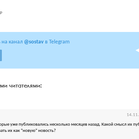
Р
 на канал
@sostav
в Telegram
ими читателями:
14.11
орые уже публиковались несколько месяцев назад. Какой смысл их пу
вать их как "новую" новость?