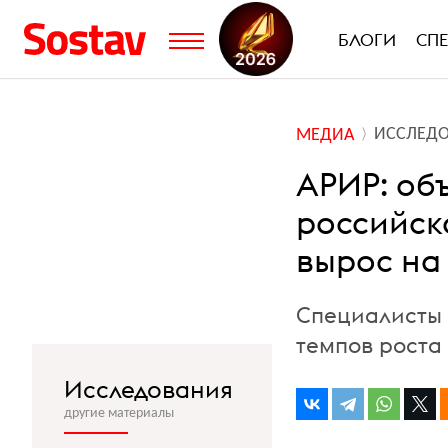
БЛОГИ
СП
ИССЛЕД
МЕДИА
АРИР: об
российск
вырос на 
Специалисты
темпов роста 
Исследования
другие материалы