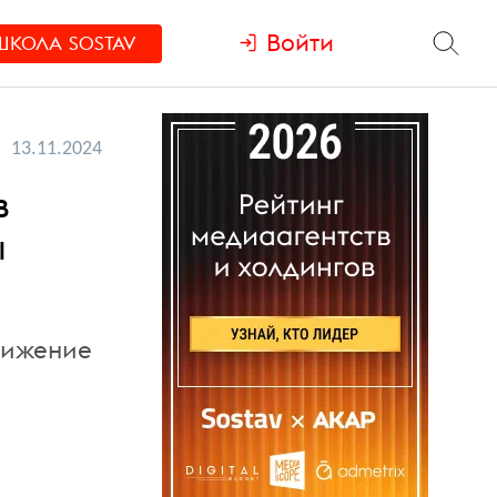
Войти
ШКОЛА
SOSTAV
13.11.2024
в
ы
нижение