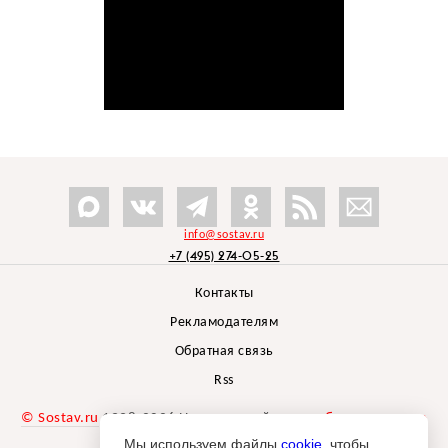
info@sostav.ru
+7 (495) 274-05-25
Контакты
Рекламодателям
Обратная связь
Rss
© Sostav.ru
1998-2026 Независимый проект
брендингового
агентства Depot
Мы используем файлы
cookie
, чтобы