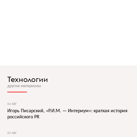
Технологии
другие материалы
06 АВГ
Игорь Писарский, «Р.И.М. — Интериум»: краткая история
российского PR
05 АВГ