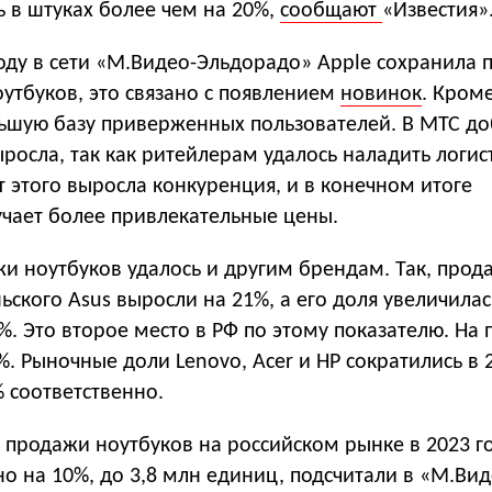
ь в штуках более чем на 20%,
сообщают
«Известия»
оду в сети «М.Видео-Эльдорадо» Apple сохранила 
утбуков, это связано с появлением
новинок
. Кроме
ьшую базу приверженных пользователей. В МТС до
ыросла, так как ритейлерам удалось наладить логис
т этого выросла конкуренция, и в конечном итоге
учает более привлекательные цены.
и ноутбуков удалось и другим брендам. Так, прод
ьского Asus выросли на 21%, а его доля увеличилас
4%. Это второе место в РФ по этому показателю. На
%. Рыночные доли Lenovo, Acer и HP сократились в 2
% соответственно.
 продажи ноутбуков на российском рынке в 2023 г
о на 10%, до 3,8 млн единиц, подсчитали в «М.Ви