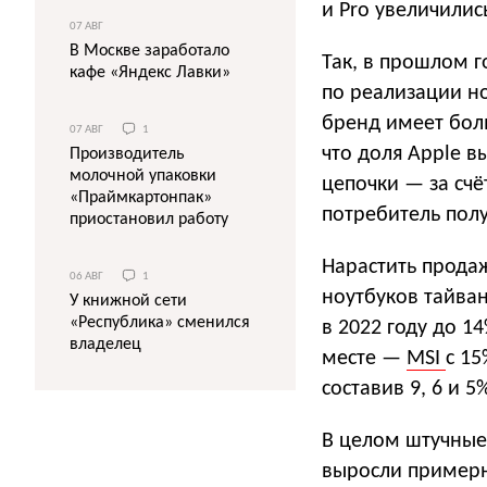
и Pro увеличилис
07 АВГ
В Москве заработало
Так, в прошлом г
кафе «Яндекс Лавки»
по реализации но
бренд имеет бол
07 АВГ
1
что доля Apple в
Производитель
молочной упаковки
цепочки — за счё
«Праймкартонпак»
потребитель пол
приостановил работу
Нарастить продаж
06 АВГ
1
ноутбуков тайван
У книжной сети
«Республика» сменился
в 2022 году до 1
владелец
месте —
MSI
c 15
составив 9, 6 и 5
В целом штучные
выросли примерн