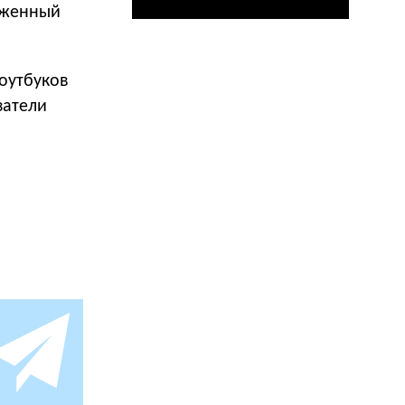
оженный
ноутбуков
затели