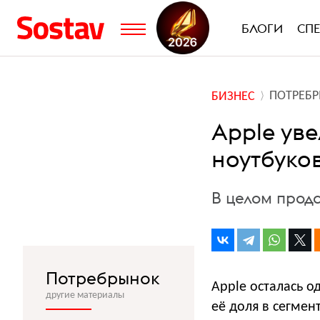
БЛОГИ
СП
ПОТРЕБ
БИЗНЕС
Apple ув
ноутбуков
В целом прод
Потребрынок
Apple осталась о
другие материалы
её доля в сегмен