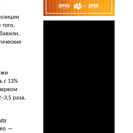
.
позиции
 того,
бавили,
тические
ажи
ь с 13%
 первом
−3,5 раза,
оду
део —