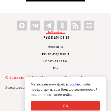
info@sostav.ru
+7 (495) 274-05-25
Контакты
Рекламодателям
Обратная связь
Rss
© Sostav.ru
1998-2026 Независимый проект
брендингового
агентства Depot
Мы используем файлы
cookie
, чтобы
Использование материалов Sostav.ru допустимо только при
предоставить вам больше возможностей
указании источника.
при использовании сайта.
Дизайн сайта -
Liqium
.
18+
OK