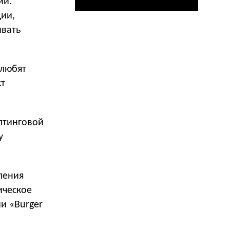
ии.
ии,
ивать
олюбят
ст
алтинговой
у
ления
ическое
и «Burger