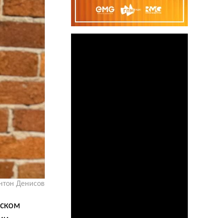
нтон Денисов
йском