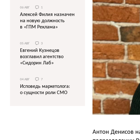
06 АВГ
1
Алексей Филия назначен
на новую должность
в «ГПМ Реклама»
05 АВГ
3
Евгений Кузнецов
возглавил агентство
«Сидорин Лаб»
04 АВГ
7
Исповедь маркетолога:
о сущности роли СМО
Антон Денисов н