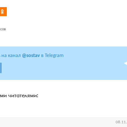
исов
 на канал
@sostav
в Telegram
ими читателями:
08.11