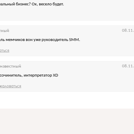
еальный бизнес? Ох, весело будет.
тный
08.11
ль мемчиков вон уже руководитель SMM.
аться
известный
08.11
 сочинитель, интерпретатор XD
жаловаться