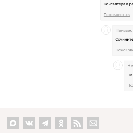
Консалтера в р
Пожаловаться
Неизвес
Сочините
Пожалов
Не
не
По