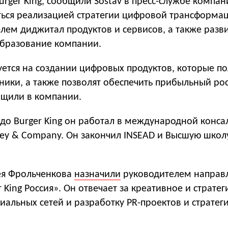
rger King, сообщили Sostav в пресс-службе компан
ться реализацией стратегии цифровой трансформац
лем диджитал продуктов и сервисов, а также разв
образование компании.
уется на создании цифровых продуктов, которые п
ники, а также позволят обеспечить прибыльный ро
бщили в компании.
 до Burger King он работал в международной конс
ey & Company. Он закончил INSEAD и Высшую школ
ея Фрольченкова
назначили
руководителем направ
 King Россия». Он отвечает за креативное и стратег
альных сетей и разработку PR-проектов и стратеги