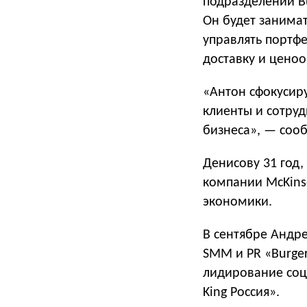
подразделении Bu
Он будет занима
управлять портфе
доставку и цено
«Антон сфокусир
клиенты и сотруд
бизнеса», — соо
Денисову 31 год,
компании McKins
экономики.
В сентябре Андр
SMM и PR «Burger
лидирование соци
King Россия».