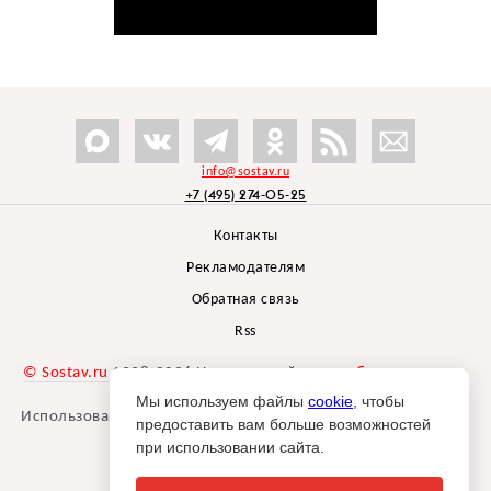
info@sostav.ru
+7 (495) 274-05-25
Контакты
Рекламодателям
Обратная связь
Rss
© Sostav.ru
1998-2026 Независимый проект
брендингового
агентства Depot
Мы используем файлы
cookie
, чтобы
Использование материалов Sostav.ru допустимо только при
предоставить вам больше возможностей
указании источника.
при использовании сайта.
Дизайн сайта -
Liqium
.
18+