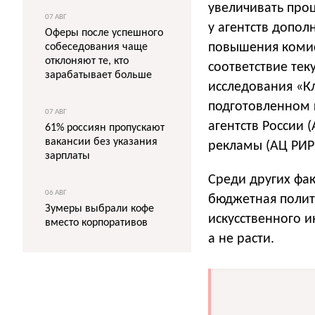
увеличивать про
07 АВГ
у агентств допол
Оферы после успешного
повышения комисс
собеседования чаще
отклоняют те, кто
соответствие тек
зарабатывает больше
исследования «К
подготовленном 
07 АВГ
агентств России 
61% россиян пропускают
вакансии без указания
рекламы (АЦ РИР)
зарплаты
Среди других фа
06 АВГ
бюджетная полит
Зумеры выбрали кофе
искусственного и
вместо корпоративов
а не расти.