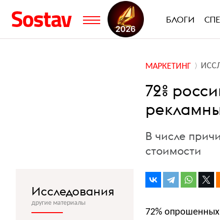
БЛОГИ
СП
ИСС
МАРКЕТИНГ
72% росси
рекламны
В числе прич
стоимости
Исследования
другие материалы
72% опрошенных 