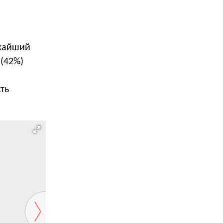
ижайший
(42%)
.
ть