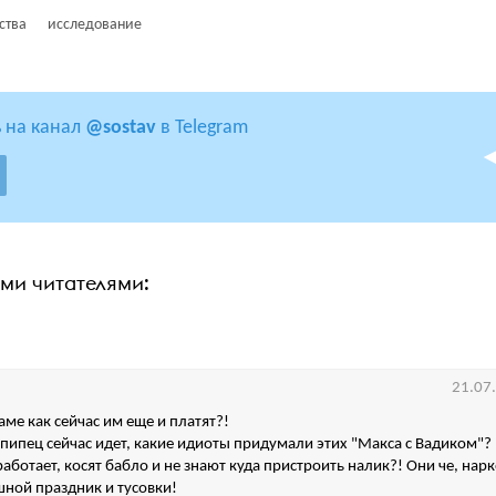
ства
исследование
 на канал
@sostav
в Telegram
ими читателями:
21.07
аме как сейчас им еще и платят?!
 пипец сейчас идет, какие идиоты придумали этих "Макса с Вадиком"?
работает, косят бабло и не знают куда пристроить налик?! Они че, нар
ной праздник и тусовки!