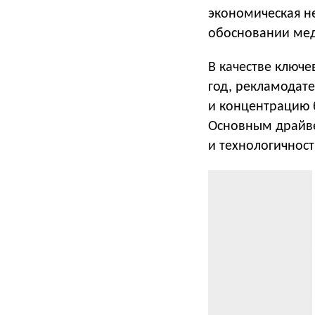
экономическая н
обосновании мед
В качестве ключ
год, рекламодат
и концентрацию 
Основным драйве
и технологичност