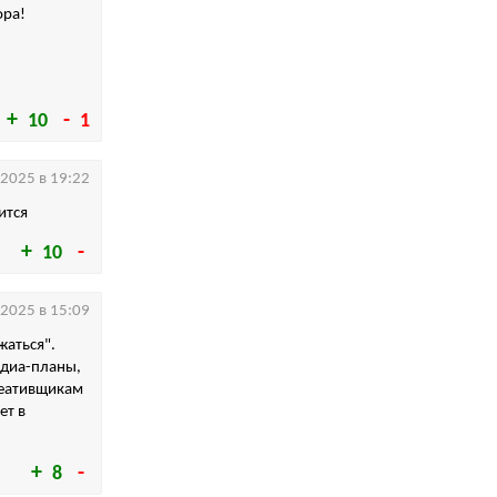
ора!
10
1
.2025 в 19:22
ится
10
.2025 в 15:09
жаться".
едиа-планы,
реативщикам
ет в
8