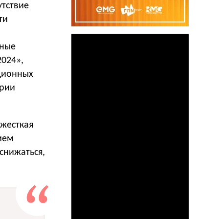
утствие
ти
нные
024»,
ционных
трии
 жесткая
ием
снижаться,