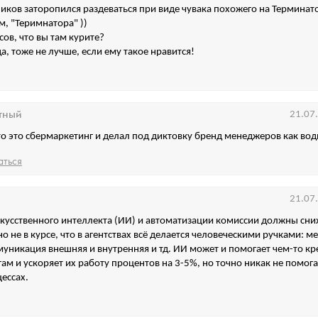
иков заторопился раздеваться при виде чувака похожего на Терминат
м, "Теримнатора" ))
сов, что вы там курите?
а, тоже не лучше, если ему такое нравится!
тный
21.07
то это сбермаркетинг и делал под диктовку бренд менеджеров как вод
аться
21.07
скусственного интеллекта (ИИ) и автоматизации комиссии должны сни
о не в курсе, что в агентствах всё делается человеческими ручками: м
уникация внешняя и внутренняя и тд. ИИ может и помогает чем-то к
ам и ускоряет их работу процентов на 3-5%, но точно никак не помога
ессах.