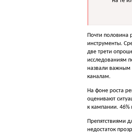
на те и
Почти половина 
инструменты. Сре
две трети опроше
исследованиям п
назвали важным 
каналам.
На фоне роста ре
оценивают ситуа
к кампании. 46%
Препятствиями д
недостаток прозр