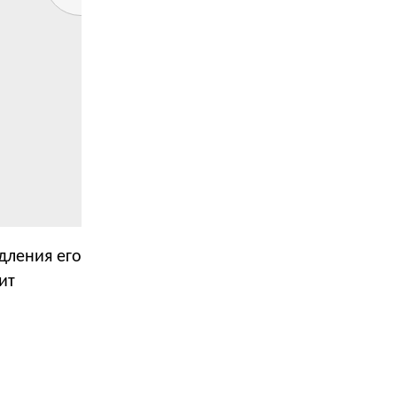
дления его
ит