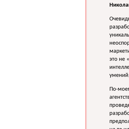
Никола
Очевидн
разраб
уникаль
неоспо
маркет
это не 
интелле
умений,
По-моем
агентст
проведе
разрабо
предпо