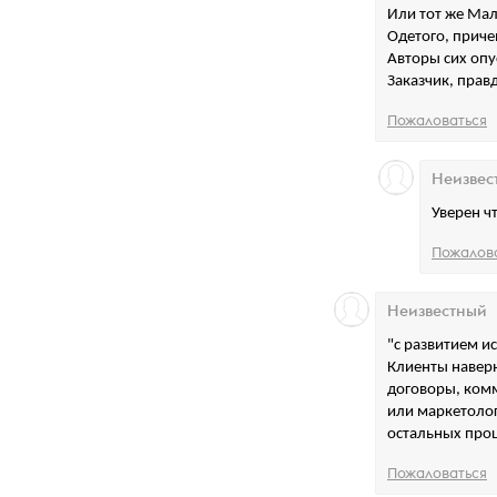
Или тот же Мал
Одетого, приче
Авторы сих опу
Заказчик, правд
Пожаловаться
Неизвес
Уверен ч
Пожалов
Неизвестный
"с развитием и
Клиенты наверн
договоры, комм
или маркетолог
остальных проц
Пожаловаться