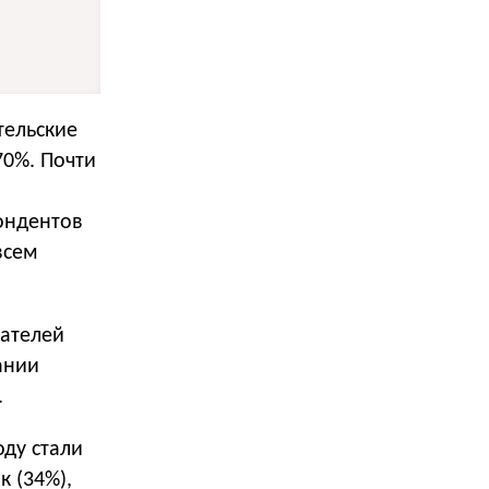
тельские
70%. Почти
ондентов
всем
дателей
ании
.
ду стали
к (34%),