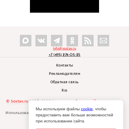
info@sostav.ru
+7 (495) 274-05-25
Контакты
Рекламодателям
Обратная связь
Rss
© Sostav.ru
1998-2026 Независимый проект
брендингового
агентства Depot
Мы используем файлы
cookie
, чтобы
Использование материалов Sostav.ru допустимо только при
предоставить вам больше возможностей
указании источника.
при использовании сайта.
Дизайн сайта -
Liqium
.