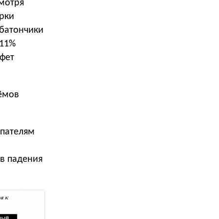
мотря
арки
 батончики
211%
фет
ёмов
упателям
ив падения