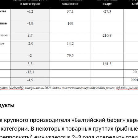
дукты
 крупного производителя «Балтийский берег» вар
 категории. В некоторых товарных группах (рыбные
епродукты) ему удается в 2−3 раза опередить сре