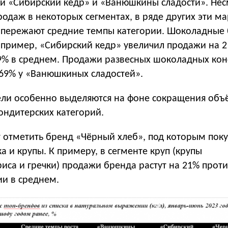
и «Сибирский кедр» и «Ванюшкины сладости». Нес
одаж в некоторых сегментах, в ряде других эти м
 опережают средние темпы категории. Шоколадные
Например, «Сибирский кедр» увеличил продажи на 
 9% в среднем. Продажи развесных шоколадных кон
169% у «Ванюшкиных сладостей».
ели особенно выделяются на фоне сокращения объ
ондитерских категорий.
т отметить бренд «Чёрный хлеб», под которым пок
а и крупы. К примеру, в сегменте круп (крупы
иса и гречки) продажи бренда растут на 21% прот
ии в среднем.