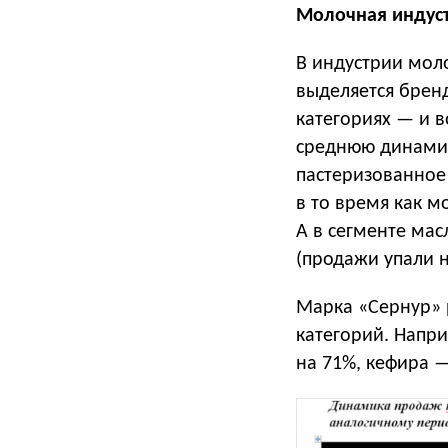
Молочная индус
В индустрии моло
выделяется бренд
категориях — и в
среднюю динамик
пастеризованное 
в то время как м
А в сегменте мас
(продажи упали н
Марка «Сернур» 
категорий. Напр
на 71%, кефира —