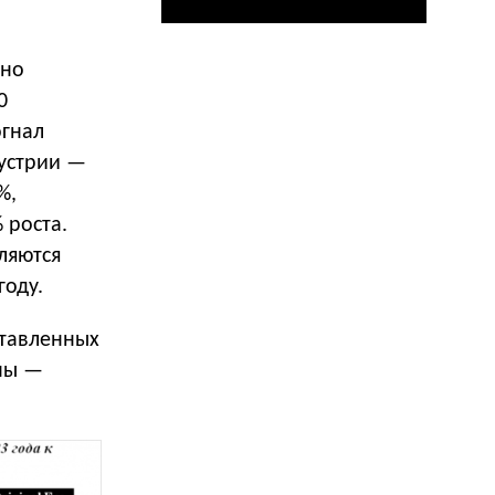
нно
0
огнал
устрии —
%,
 роста.
ляются
году.
ставленных
аны —