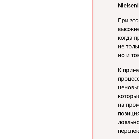
Nielsen
При эт
высокие
когда п
не тол
но и то
К приме
процесс
ценовы
которые
на пром
позиция
лояльно
перспек