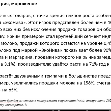
трия, мороженое
чных товаров, с точки зрения темпов роста особе
 «ЭкоНива». Этот игрок представлен более чем в 1
о всех них без исключения продажи товаров он об
у. Ярким примером стал крупнейший сегмент инд
молоко, продажи которого остаются на уровне 0,4
олоко под маркой «ЭкоНива» показывает более 90%
ла и маргарина, продажи которого на рынке замед
а 3,1%), производителю удаётся расти на 71% год к 
растёт двузначными темпами в большинстве пред
имер, увеличились продажи молока на 156%, смет
 на 65%.