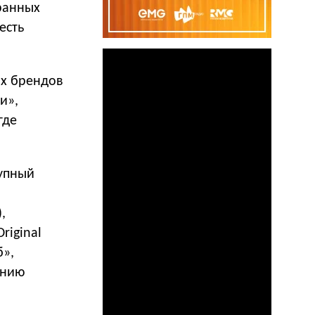
ранных
есть
ых брендов
и»,
где
упный
,
riginal
б»,
ению