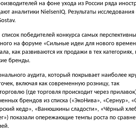
роизводителей на фоне ухода из России ряда иност
ют аналитики NielsenIQ. Результаты исследования 
ostav.
а список победителей конкурса самых перспективн
нного на форуме «Сильные идеи для нового времен
ла, как развиваются их продажи в тех категориях, 
кие бренды.
нального аудита, который покрывает наиболее кр
точек, включая как современную розницу, так
орговлю (где торговля происходит через прилавок)
енных брендов из списка («ЭкоНива», «Сернур», «O
ирский кедр», «Ванюшкины сладости», «Чёрный хле
ег») показали опережающие темпы роста по сравн
ией.