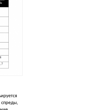
ьируется
 спреды,
дние