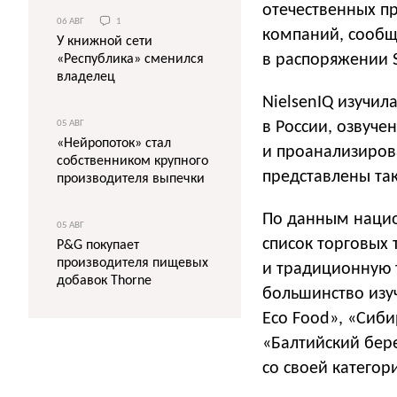
отечественных п
06 АВГ
1
компаний, сообща
У книжной сети
в распоряжении S
«Республика» сменился
владелец
NielsenIQ изучил
в России, озвуче
05 АВГ
«Нейропоток» стал
и проанализирова
собственником крупного
представлены та
производителя выпечки
По данным нацио
05 АВГ
список торговых 
P&G покупает
производителя пищевых
и традиционную т
добавок Thorne
большинство изуч
Eco Food», «Сиб
«Балтийский бер
со своей категор