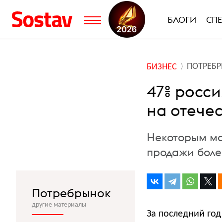
БЛОГИ
СП
ПОТРЕБ
БИЗНЕС
47% росс
на отече
Некоторым ма
продажи боле
Потребрынок
другие материалы
За последний год