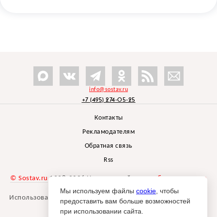
info@sostav.ru
+7 (495) 274-05-25
Контакты
Рекламодателям
Обратная связь
Rss
© Sostav.ru
1998-2026 Независимый проект
брендингового
агентства Depot
Мы используем файлы
cookie
, чтобы
Использование материалов Sostav.ru допустимо только при
предоставить вам больше возможностей
указании источника.
при использовании сайта.