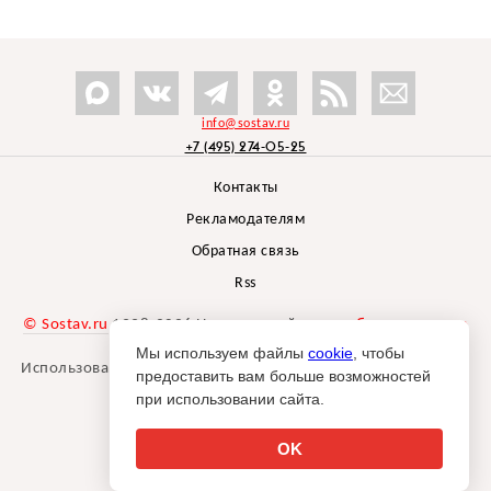
info@sostav.ru
+7 (495) 274-05-25
Контакты
Рекламодателям
Обратная связь
Rss
© Sostav.ru
1998-2026 Независимый проект
брендингового
агентства Depot
Мы используем файлы
cookie
, чтобы
Использование материалов Sostav.ru допустимо только при
предоставить вам больше возможностей
указании источника.
при использовании сайта.
Дизайн сайта -
Liqium
.
18+
OK