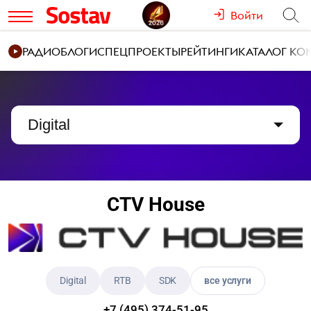
Войти
РАДИО
БЛОГИ
СПЕЦПРОЕКТЫ
РЕЙТИНГИ
КАТАЛОГ К
Digital
CTV House
Digital
RTB
SDK
все услуги
+7 (495) 374-51-95