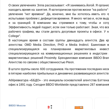
О своих увлечениях Элла рассказывает: «Я занимаюсь йогой. Я организ
находить время на занятия. Я категорически против жизни "на работе" и
увлечение "нет времени". Да, конечно, мне бы хотелось иметь его 
испытываю проблем с дефицитом времени. Я много читаю и, если выда
и за границей. В компании мы стремимся к тому, чтобы и сотр
Эффективность людей падает, если они только работают. Зная, что вс
рабочего графика, мы стали делать досуговые проекты в офисе. У
College".
В настоящее время в составе группы двенадцать агентств. Два кр
агентства: OMD Media Direction, PHD и Media Instinct. Баинговая 
специализирующаяся на планировании маркетинговых инвес
специализирующееся на коммуникационных решениях в индустрии р
маркетинговых решений Proximity. Брендинговая компания BBDO Brandi
Агентство по связям с общественностью Pleon.
В штате группы около 600 сотрудников. На протяжении последних нес
в пятерке наиболее прибыльных и динамично развивающихся агентств
Аббревиатура «ББДО» - это инициалы основателей агентства Бэттена
офис в 1891 году. Сегодня BBDO Worldwide представлено 287 компания
BBDO Moscow