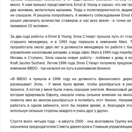
много. К нам пришел представитель Ernst & Young и сказал, что им тр
два человека, желательно мальчика. Тогда о политкорректности, видим
не слышали. Я решила попробовать. К моменту собеседования Ernst 
решил увеличить количество стажеров, и нас всех взяли - я точно не
примерно 10 человек».
За два года работы в Ernst & Young Элла Стюарт прошла путь от ста
старшего менеджера, и в 1993 году перешла в компанию Mars. 
проработала около двух лет в должности менеджера по работе с ба
управлению налоговыми рисками, а когда офис Mars в 1994 году перебр
Москвы в Ступино, Элла нашла новую работу - поближе к дому, в к
Kraft Jacobs Suchard. Летом 1996 года Элла Стюарт получила предлож
компании BBDO - так начался ее путь в рекламном бизнесе.
«В BBDO я пришла в 1996 году на должность финансового дирек
расказывает Элла. - У меня было время, чтобы разобраться в ре
бизнесе. А потом у меня были очень хорошие учителя. Финансовый ди
которая курировала Европу, оказала очень сильное влияние на мног
помогла мне во многом разобраться и полюбить этот бизнес. Напри
работать в одном кабинете, хотя бы первое время, и, благодаря это
используя сильные стороны каждого и учась друг у друга».
Спустя всего четыре года - в августе 2000 - она возглавила Группу к
назначена председателем Совета директоров и Главным управляющим