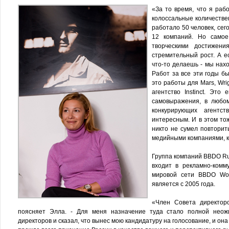
«За то время, что я ра
колоссальные количестве
работало 50 человек, сего
12 компаний. Но самое
творческими достижени
стремительный рост. А е
что-то делаешь - мы нах
Работ за все эти годы бы
это работы для Mars, Wri
агентство Instinct. Эт
самовыражения, в любом
конкурирующих агентс
интересным. И в этом тож
никто не сумел повторит
медийными компаниями, 
Группа компаний BBDO Rus
входит в рекламно-комм
мировой сети BBDO Wor
является с 2005 года.
«Член Совета директор
поясняет Элла. - Для меня назначение туда стало полной неож
директоров и сказал, что вынес мою кандидатуру на голосование, и он