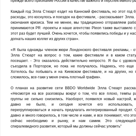
прежде всего признание России в качестве важного и перспективного р
Каждый год Элла Стюарт ездит на Каннский фестиваль, но этот год 
расходы, это коснулось и поездок на фестивали, - рассказывает Элла.
окончания кризиса. Тем не менее, мы традиционно отправляем рабо
принимаются PR -проекты и наше агентство Pleon также выставило с
этот раз будет лучшей. Очень хочется, чтобы появились победы и у нас
догнать наших коллег из других стран».
«Я была однажды членом жюри Лондонского фестиваля рекламы, - о
Элла Стюарт на вопрос о том, какие фестивали и в каком стат
посещает. - Это оказалось действительно непросто. Я бы с удовол
съездила в Порторож, но пока не получалось. Надеюсь, что еще 
Хотелось бы побывать и на Киевском фестивале, и на других, но 
сложилось, все-таки у меня очень плотный график».
О планах на развитие сети BBDO Worldwide Элла Стюарт расска
«Несмотря на все разговоры вокруг о том, что все плохо, темпы р
группы не сильно снизились. Наоборот, появился новый настрой, к
давно не было, и сегодня хочется его использовать,
перегруппироваться и начать предлагать интегрированный продукт. 
давно и много говорилось, в том числе и нами, и все понимают, что это
сейчас необходимо и рынку, и нам самим. Это следующей
спиралевидного развития, который мы должны сейчас уловить"