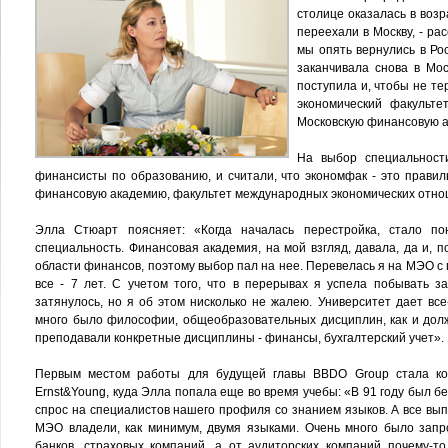
столице оказалась в воз
переехали в Москву, - рас
мы опять вернулись в Рос
заканчивала снова в Мос
поступила и, чтобы не тер
экономический факульте
Московскую финансовую 
На выбор специальност
финансисты по образованию, и считали, что экономфак - это правил
финансовую академию, факультет международных экономических отно
Элла Стюарт поясняет: «Когда началась перестройка, стало по
специальность. Финансовая академия, на мой взгляд, давала, да и, 
области финансов, поэтому выбор пал на нее. Перевелась я на МЭО с 
все - 7 лет. С учетом того, что в перерывах я успела побывать з
затянулось, но я об этом нисколько не жалею. Университет дает вс
много было философии, общеобразовательных дисциплин, как и долж
преподавали конкретные дисциплины - финансы, бухгалтерский учет».
Первым местом работы для будущей главы BBDO Group стала к
Ernst&Young, куда Элла попала еще во время учебы: «В 91 году был б
спрос на специалистов нашего профиля со знанием языков. А все вып
МЭО владели, как минимум, двумя языками. Очень много было запр
банков, страховых компаний, а от аудиторских компаний почему-то