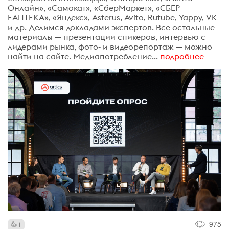
Онлайн», «Самокат», «СберМаркет», «СБЕР
ЕАПТЕКА», «Яндекс», Asterus, Avito, Rutube, Yappy, VK
и др. Делимся докладами экспертов. Все остальные
материалы — презентации спикеров, интервью с
лидерами рынка, фото- и видеорепортаж — можно
найти на сайте. Медиапотребление...
подробнее
975
1