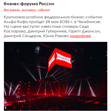
бизнес-форума России
Фестивали, выставки, события
Крупномасштабное федеральное бизнес-событие
Альфа-Кофа пройдет 28 мая 2026 г. в Челябинске.
На сцене выступят известные спикеры Седа
Каспарова, Дмитрий Губерниев, Гаретт Джонсон,
Дмитрий Сендеров, Юлия Ракова
подробнее