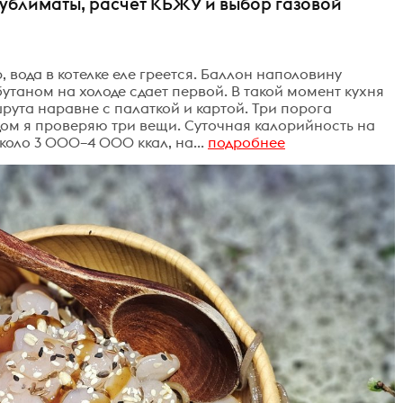
сублиматы, расчёт КБЖУ и выбор газовой
, вода в котелке еле греется. Баллон наполовину
бутаном на холоде сдает первой. В такой момент кухня
рута наравне с палаткой и картой. Три порога
дом я проверяю три вещи. Суточная калорийность на
оло 3 000–4 000 ккал, на...
подробнее