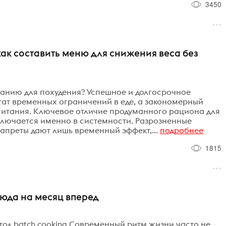
3450
как составить меню для снижения веса без
танию для похудения? Успешное и долгосрочное
ьтат временных ограничений в еде, а закономерный
питания. Ключевое отличие продуманного рациона для
ключается именно в системности. Разрозненные
запреты дают лишь временный эффект,...
подробнее
1815
люда на месяц вперед
од batch cooking Современный ритм жизни часто не