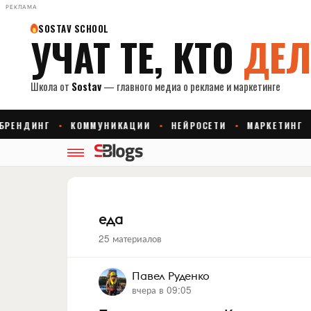
РЕКЛАМА
еда
25 материалов
Павел Руденко
вчера в 09:05