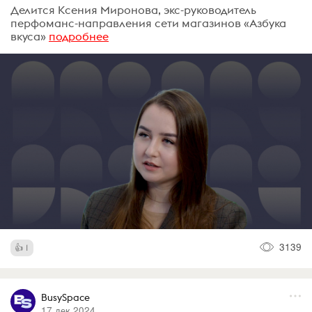
Делится Ксения Миронова, экс-руководитель
перфоманс-направления сети магазинов «Азбука
вкуса»
подробнее
3139
1
BusySpace
17 дек 2024