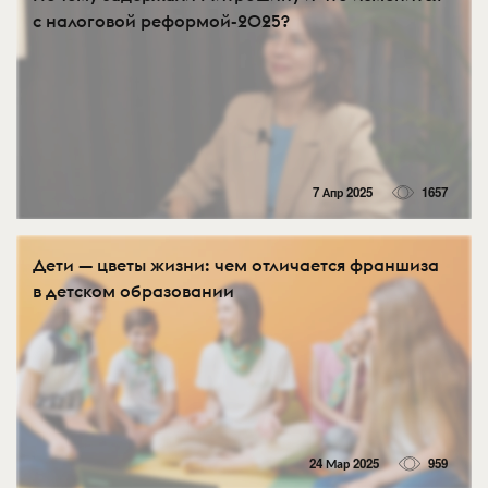
с налоговой реформой-2025?
7 Апр 2025
1657
Дети — цветы жизни: чем отличается франшиза
в детском образовании
24 Мар 2025
959