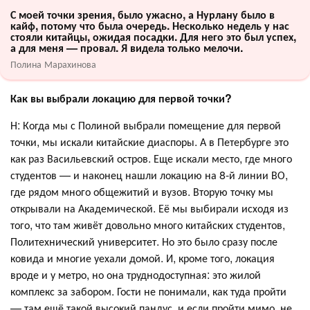
С моей точки зрения, было ужасно, а Нурлану было в
кайф, потому что была очередь. Несколько недель у нас
стояли китайцы, ожидая посадки. Для него это был успех,
а для меня — провал. Я видела только мелочи.
Полина Марахинова
Как вы выбрали локацию для первой точки?
Н: Когда мы с Полиной выбрали помещение для первой
точки, мы искали китайские диаспоры. А в Петербурге это
как раз Васильевский остров. Еще искали место, где много
студентов — и наконец нашли локацию на 8-й линии ВО,
где рядом много общежитий и вузов. Вторую точку мы
открывали на Академической. Её мы выбирали исходя из
того, что там живёт довольно много китайских студентов,
Политехнический университет. Но это было сразу после
ковида и многие уехали домой. И, кроме того, локация
вроде и у метро, но она труднодоступная: это жилой
комплекс за забором. Гости не понимали, как туда пройти
— там ещё такой высокий пандус, и если пройти мимо, не