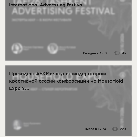
International Advertising Festival
Сегодня в 18:56
46
Президент АБКР выступит модератором
креативной сессии конференции на HouseHold
Expo 2...
Вчера в 17:54
220