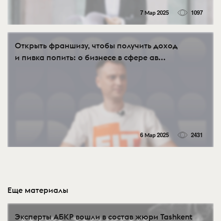
7 Мар 2025
1097
Открыть франшизу, чтобы получить доход
и пивка попить: о бизнесе в сфере ав...
6 Мар 2025
2431
Еще материалы
Эксперты АБКР вошли в состав жюри Tashkent