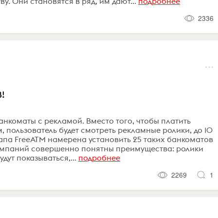
у. Они становятся в ряд, им дают...
подробнее
2336
!
анкоматы с рекламой. Вместо того, чтобы платить
 пользователь будет смотреть рекламные ролики, до 10
апа FreeATM намерена установить 25 таких банкоматов
 компаний совершенно понятны преимущества: ролики
дут показываться,...
подробнее
2269
1