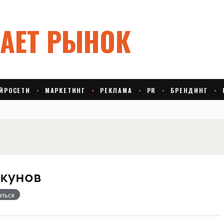
кунов
аться