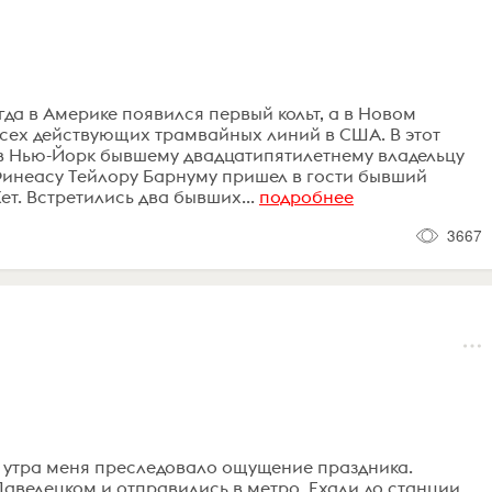
когда в Америке появился первый кольт, а в Новом
сех действующих трамвайных линий в США. В этот
 в Нью-Йорк бывшему двадцатипятилетнему владельцу
Финеасу Тейлору Барнуму пришел в гости бывший
т. Встретились два бывших...
подробнее
3667
о утра меня преследовало ощущение праздника.
авелецком и отправились в метро. Ехали до станции