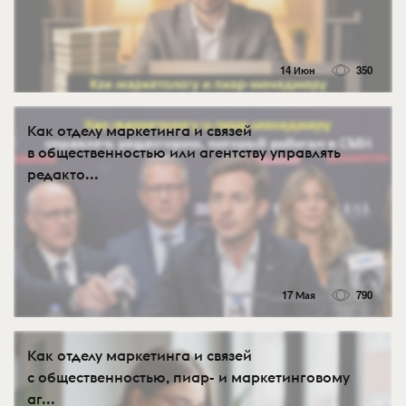
14 Июн
350
Как отделу маркетинга и связей
в общественностью или агентству управлять
редакто...
17 Мая
790
Как отделу маркетинга и связей
с общественностью, пиар- и маркетинговому
аг...