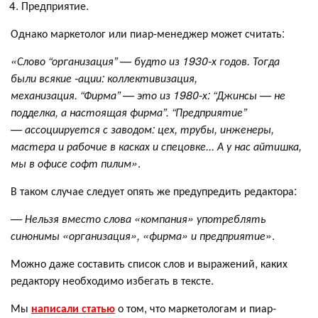
Предприятие.
Однако маркетолог или пиар-менеджер может считать:
«Слово “организация” — будто из 1930-х годов. Тогда
были всякие -ации: коллективизация,
механизация. “Фирма” — это из 1980-х: “Джинсы — не
подделка, а настоящая фирма”. “Предприятие”
— ассоциируется с заводом: цех, трубы, инженеры,
мастера и рабочие в касках и спецовке... А у нас айтишка,
мы в офисе софт пилим»
.
В таком случае следует опять же предупредить редактора:
—
Нельзя вместо слова
«
компания
»
употреблять
синонимы
«
организация
»
,
«
фирма
»
и предприятие
».
Можно даже составить список слов и выражений, каких
редактору необходимо избегать в тексте.
Мы
написали статью
о том, что маркетологам и пиар-