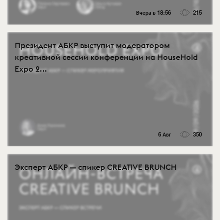
Вчера в 18:56
215
Президент АБКР выступит модератором
креативной сессии конференции на HouseHold
Expo 2...
6 Авг
350
Эксперт АБКР — спикер CREATIVE BRUNCH