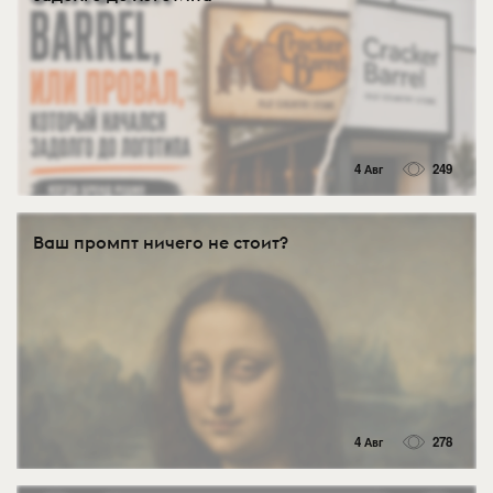
4 Авг
249
Ваш промпт ничего не стоит?
4 Авг
278