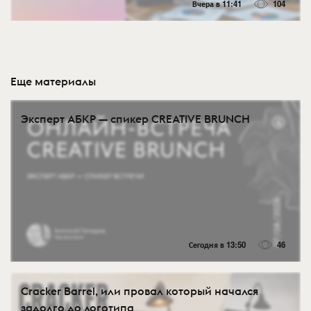
Вчера в 11:41
104
Еще материалы
Эксперт АБКР — спикер CREATIVE BRUNCH
Сегодня в 13:50
46
Cracker Barrel, или провал который начался
задолго до логотипа