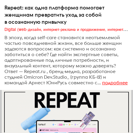
Repeat: как одна платформа помогает
женщинам превратить уход за собой
в осознанную привычку
Digital (web-дизайн, интернет-реклама и продвижение, интернет-сообщества и блоги, интернет-коммуникации, мобильный маркетинг, реклама на цифровых экранах)
В эпоху, когда self-care становится неотъемлемой
частью повседневной жизни, все больше женщин
задаются вопросом: как системно и осознанно
заботиться о себе? Где найти экспертные советы,
адаптированные под личные потребности, и
визуальный контент, которому можно доверять?
Ответ — Repeat.ru , бренд-медиа, разработаное
студией Omicron Dev.Studio_ (группа КБ-12) и
командой Арнест ЮниРусь совместно с...
подробнее