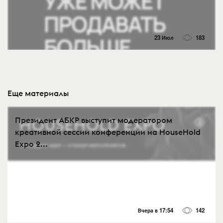
23 Июл
183
Еще материалы
Президент АБКР выступит модератором
креативной сессии конференции на HouseHold
Expo 2...
Вчера в 17:54
142