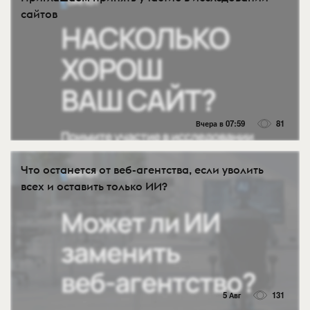
сайтов
Вчера в 07:59
81
Что останется от веб-агентства, если уволить
всех и оставить только ИИ?
5 Авг
131