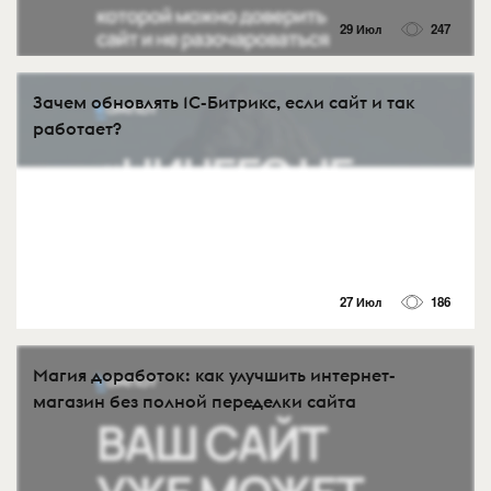
29 Июл
247
Зачем обновлять 1С-Битрикс, если сайт и так
работает?
27 Июл
186
Магия доработок: как улучшить интернет-
магазин без полной переделки сайта