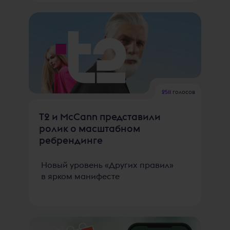
2511
голосов
Т2 и McCann представили
ролик о масштабном
ребрендинге
Новый уровень «Других правил»
в ярком манифесте