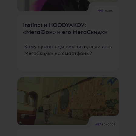
441
голос
Instinct и HOODYAKOV:
«МегаФон» и его МегаСкидки
Кому нужны подснежники, если есть
МегаСкидки на смартфоны?
427
голосов