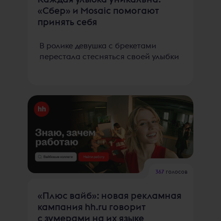
«Сбер» и Mosaic помогают
принять себя
В ролике девушка с брекетами
перестала стесняться своей улыбки
367
голосов
«Плюс вайб»: новая рекламная
кампания hh.ru говорит
с зумерами на их языке